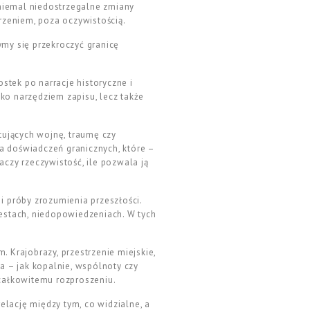
 niemal niedostrzegalne zmiany
jrzeniem, poza oczywistością.
ymy się przekroczyć granicę
stek po narracje historyczne i
lko narzędziem zapisu, lecz także
tujących wojnę, traumę czy
a doświadczeń granicznych, które –
aczy rzeczywistość, ile pozwala ją
 i próby zrozumienia przeszłości.
 gestach, niedopowiedzeniach. W tych
 Krajobrazy, przestrzenie miejskie,
a – jak kopalnie, wspólnoty czy
 całkowitemu rozproszeniu.
relację między tym, co widzialne, a