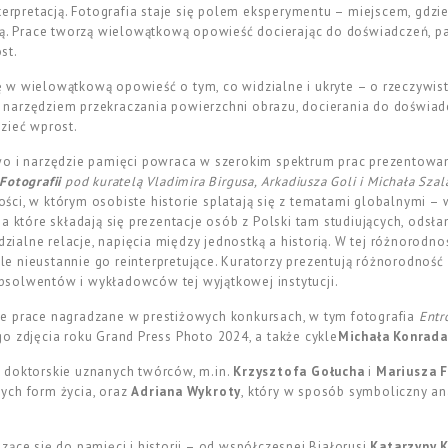
nterpretacją. Fotografia staje się polem eksperymentu – miejscem, gdz
ją. Prace tworzą wielowątkową opowieść docierając do doświadczeń, pam
st.
 w wielowątkową opowieść o tym, co widzialne i ukryte – o rzeczywist
tu narzędziem przekraczania powierzchni obrazu, docierania do doświadc
zieć wprost.
two i narzędzie pamięci powraca w szerokim spektrum prac prezentow
Fotografii
pod kuratelą Vladimira Birgusa, Arkadiusza Goli i Michała Szal
ci, w którym osobiste historie splatają się z tematami globalnymi – w
a które składają się prezentacje osób z Polski tam studiujących, odsła
dzialne relacje, napięcia między jednostką a historią. W tej różnorodno
 ile nieustannie go reinterpretujące. Kuratorzy prezentują różnorodnoś
solwentów i wykładowców tej wyjątkowej instytucji.
e prace nagradzane w prestiżowych konkursach, w tym fotografia
Entr
o zdjęcia roku Grand Press Photo 2024, a także cykle
Michała Konrad
 doktorskie uznanych twórców, m.in.
Krzysztofa Gołucha
i
Mariusza F
ych form życia, oraz
Adriana Wykroty
, który w sposób symboliczny an
zące się do pamięci i historii – od współczesnej Białorusi
Katarzyny 