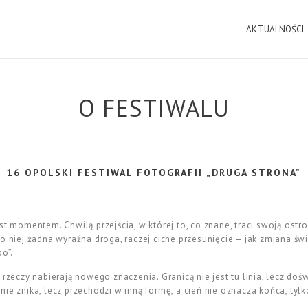
AKTUALNOŚCI
O FESTIWALU
16 OPOLSKI FESTIWAL FOTOGRAFII „DRUGA STRONA”
st momentem. Chwilą przejścia, w której to, co znane, traci swoją ostro
o niej żadna wyraźna droga, raczej ciche przesunięcie – jak zmiana św
po”.
 rzeczy nabierają nowego znaczenia. Granicą nie jest tu linia, lecz do
ie znika, lecz przechodzi w inną formę, a cień nie oznacza końca, tyl