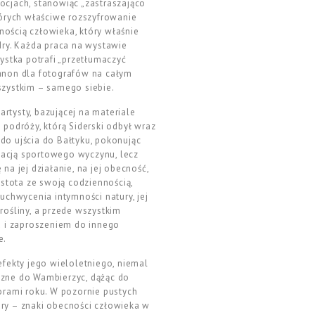
ocjach, stanowiąc „zastraszająco
których właściwe rozszyfrowanie
cnością człowieka, który właśnie
dry. Każda praca na wystawie
ystka potrafi „przetłumaczyć
kanon dla fotografów na całym
szystkim – samego siebie.
rtysty, bazującej na materiale
 podróży, którą Siderski odbył wraz
 do ujścia do Bałtyku, pokonując
tacją sportowego wyczynu, lecz
a jej działanie, na jej obecność,
istota ze swoją codziennością,
uchwycenia intymności natury, jej
rośliny, a przede wszystkim
a i zaproszeniem do innego
e.
efekty jego wieloletniego, niemal
czne do Wambierzyc, dążąc do
orami roku. W pozornie pustych
ury – znaki obecności człowieka w