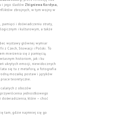
u i jego śladów
Zbigniewa Kordysa,
nfliktów zbrojnych, w tym wojny w
, pamięci i doświadczeniu straty,
ologicznym i kulturowym, a także
wobec wystawy głównej wymiar
i z Czech, Słowacji i Polski. To
em mierzenia się z pamięcią,
własnym historiom, jak i ku
eń ukrytych emocji, niewidocznych
ta się tu z metaforą, a fotografia
orodną mozaikę postaw i języków
 prace teoretyczne.
ocalałych z obozów
bą przywrócenia jednostkowego
z doświadczenia, które – choć
ię tam, gdzie najmniej się go