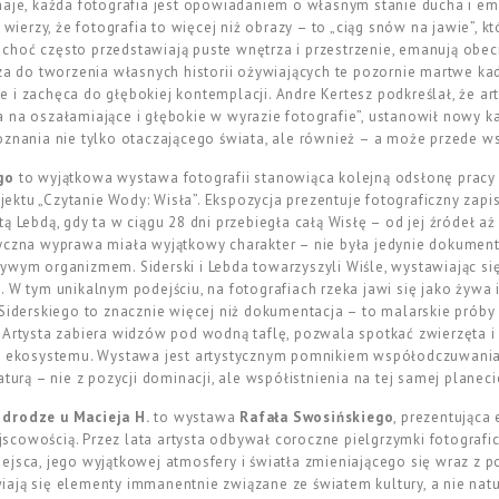
naje, każda fotografia jest opowiadaniem o własnym stanie ducha i em
a wierzy, że fotografia to więcej niż obrazy – to „ciąg snów na jawie”, 
e, choć często przedstawiają puste wnętrza i przestrzenie, emanują obe
dza do tworzenia własnych historii ożywiających te pozornie martwe ka
 i zachęca do głębokiej kontemplacji. Andre Kertesz podkreślał, że art
 na oszałamiające i głębokie w wyrazie fotografie”, ustanowił nowy 
oznania nie tylko otaczającego świata, ale również – a może przede w
go
to wyjątkowa wystawa fotografii stanowiąca kolejną odsłonę pracy a
ktu „Czytanie Wody: Wisła”. Ekspozycja prezentuje fotograficzny zapis
ą Lebdą, gdy ta w ciągu 28 dni przebiegła całą Wisłę – od jej źródeł aż
tyczna wyprawa miała wyjątkowy charakter – nie była jedynie dokumen
wym organizmem. Siderski i Lebda towarzyszyli Wiśle, wystawiając się n
 W tym unikalnym podejściu, na fotografiach rzeka jawi się jako żywa 
Siderskiego to znacznie więcej niż dokumentacja – to malarskie próby 
 Artysta zabiera widzów pod wodną taflę, pozwala spotkać zwierzęta i 
nt ekosystemu. Wystawa jest artystycznym pomnikiem współodczuwani
turą – nie z pozycji dominacji, ale współistnienia na tej samej planeci
 drodze u Macieja H.
to wystawa
Rafała Swosińskiego
,
prezentująca 
scowością. Przez lata artysta odbywał coroczne pielgrzymki fotografi
ejsca, jego wyjątkowej atmosfery i światła zmieniającego się wraz z p
ają się elementy immanentnie związane ze światem kultury, a nie nat