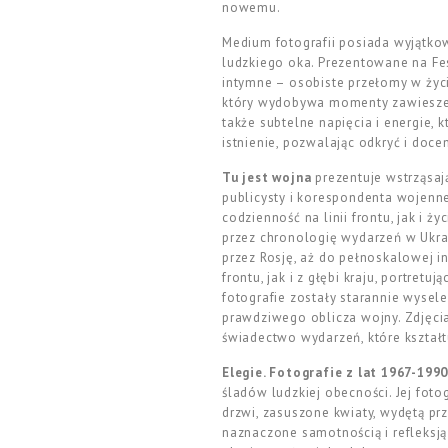
nowemu.
Medium fotografii posiada wyjątko
ludzkiego oka. Prezentowane na Fes
intymne – osobiste przełomy w życi
który wydobywa momenty zawieszenia
także subtelne napięcia i energie,
istnienie, pozwalając odkryć i doce
Tu jest wojna
prezentuje wstrząsaj
publicysty i korespondenta wojenn
codzienność na linii frontu, jak i
przez chronologię wydarzeń w Ukrai
przez Rosję, aż do pełnoskalowej i
frontu, jak i z głębi kraju, portret
fotografie zostały starannie wyse
prawdziwego oblicza wojny. Zdjęcia
świadectwo wydarzeń, które kształt
Elegie. Fotografie z lat 1967-199
śladów ludzkiej obecności. Jej foto
drzwi, zasuszone kwiaty, wydętą pr
naznaczone samotnością i refleksją