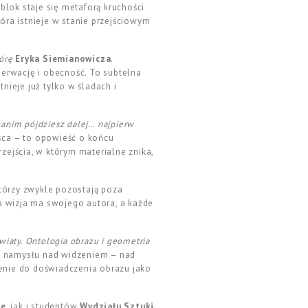
lok staje się metaforą kruchości
óra istnieje w stanie przejściowym
órę
Eryka Siemianowicza
.
serwację i obecność. To subtelna
tnieje już tylko w śladach i
zanim pójdziesz dalej… najpierw
jsca – to opowieść o końcu
zejścia, w którym materialne znika,
 którzy zwykle pozostają poza
a wizja ma swojego autora, a każde
wiaty. Ontologia obrazu i geometria
ego namysłu nad widzeniem – nad
zenie do doświadczenia obrazu jako
le
, jak i studentów
Wydziału Sztuki