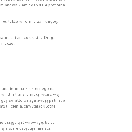
m mianownikiem pozostaje potrzeba
nieć także w formie zamkniętej,
alne, a tym, co ukryte. „Druga
 inaczej.
iana terminu z jesiennego na
w rytm transformacji właściwej
gdy światło osiąga swoją pełnię, a
tła i cienia, chwytając ulotne
ne osiągają równowagę, by za
ią, a stare ustępuje miejsca