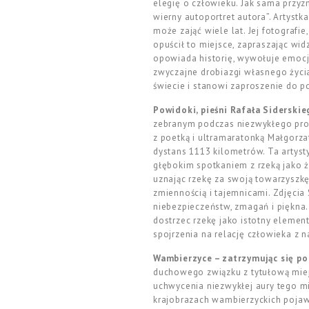
elegię o człowieku. Jak sama przyz
wierny autoportret autora”. Artystk
może zająć wiele lat. Jej fotografi
opuścił to miejsce, zapraszając wi
opowiada historię, wywołuje emocje
zwyczajne drobiazgi własnego życia
świecie i stanowi zaproszenie do p
Powidoki, pieśni
Rafała Siderskie
zebranym podczas niezwykłego proje
z poetką i ultramaratonką Małgorzat
dystans 1113 kilometrów. Ta artys
głębokim spotkaniem z rzeką jako ży
uznając rzekę za swoją towarzyszkę.
zmiennością i tajemnicami. Zdjęcia 
niebezpieczeństw, zmagań i piękna.
dostrzec rzekę jako istotny eleme
spojrzenia na relację człowieka z na
Wambierzyce – zatrzymując się po
duchowego związku z tytułową miej
uchwycenia niezwykłej aury tego mi
krajobrazach wambierzyckich pojawi