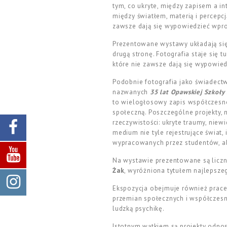
tym, co ukryte, między zapisem a i
między światłem, materią i percepc
zawsze dają się wypowiedzieć wpro
Prezentowane wystawy układają się
drugą stronę. Fotografia staje się 
które nie zawsze dają się wypowied
Podobnie fotografia jako świadec
nazwanych
35 lat Opawskiej Szkoły 
to wielogłosowy zapis współczesnoś
społeczną. Poszczególne projekty, n
rzeczywistości: ukryte traumy, niewi
medium nie tyle rejestrujące świat,
wypracowanych przez studentów, ab
Na wystawie prezentowane są liczn
Żak
, wyróżniona tytułem najlepszeg
Ekspozycja obejmuje również prace
przemian społecznych i współczesn
ludzką psychikę.
Istotnym wątkiem są projekty odnos