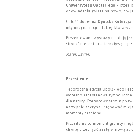
Uniwersytetu
Opolskiego
– które 
opowiadania świata na nowo, z włas
Całość dopełnia
Opolska Kolekcja 
intymnej narracji – takiej, która wy
Prezentowane wystawy nie dają jedn
strona” nie jest tu alternatywą – j
Marek Szyryk
Przesilenie
Tegoroczna edycja Opolskiego Fest
wczesnoletni stanowi symboliczne 
dla natury. Czerwcowy termin pozwa
następnie zaczyna ustępować miejsca
momenty przełomu.
Przesilenie to moment granicy mię
chwilę przechylić szalę w nową stro