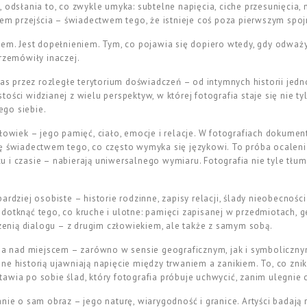
, odsłania to, co zwykle umyka: subtelne napięcia, ciche przesunięcia,
adem przejścia – świadectwem tego, że istnieje coś poza pierwszym spo
wem. Jest dopełnieniem. Tym, co pojawia się dopiero wtedy, gdy odważ
przemówiły inaczej.
przez rozległe terytorium doświadczeń – od intymnych historii jedno
ości widzianej z wielu perspektyw, w której fotografia staje się nie ty
go siebie.
złowiek – jego pamięć, ciało, emocje i relacje. W fotografiach dokumen
ę świadectwem tego, co często wymyka się językowi. To próba ocaleni
 i czasie – nabierają uniwersalnego wymiaru. Fotografia nie tyle tłum
ardziej osobiste – historie rodzinne, zapisy relacji, ślady nieobecności
 by dotknąć tego, co kruche i ulotne: pamięci zapisanej w przedmiotach,
rzenią dialogu – z drugim człowiekiem, ale także z samym sobą.
sja nad miejscem – zarówno w sensie geograficznym, jak i symbolicznym.
ne historią ujawniają napięcie między trwaniem a zanikiem. To, co znik
awia po sobie ślad, który fotografia próbuje uchwycić, zanim ulegnie
nie o sam obraz – jego naturę, wiarygodność i granice. Artyści badają 