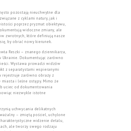
zęsto pozostają nieuchwytne dla
iązane z cyklami natury, jak i
wistości poprzez pryzmat obiektywu,
 dokumentują widoczne zmiany, ale
ów zwrotnych, które definiują nasze
się, by obrać nowy kierunek.
awła Reszki – znanego dziennikarza,
 w Ukrainie. Dokumentując zarówno
owieści. Wystawa prowadzi widzów
ikt z separatystami wspieranymi
w rejestruje zarówno obrazy z
ne miasta i leśne ostępy. Mimo że
sób uciec od dokumentowania
nowiąc niezwykle istotne
trzynią uchwycania delikatnych
auważalny – zmiętą pościel, uchylone
charakterystyczne widzenie detalu,
tach, ale tworzy swego rodzaju