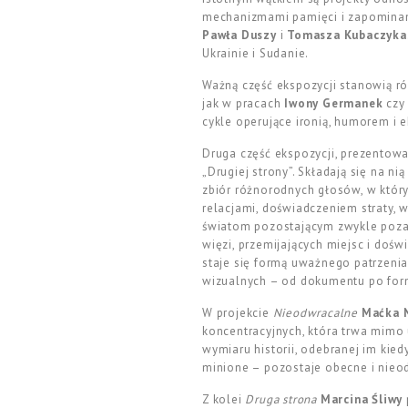
mechanizmami pamięci i zapomina
Pawła Duszy
i
Tomasza Kubaczyka
Ukrainie i Sudanie.
Ważną część ekspozycji stanowią rów
jak w pracach
Iwony Germanek
cz
cykle operujące ironią, humorem i
Druga część ekspozycji, prezentow
„Drugiej strony”. Składają się na n
zbiór różnorodnych głosów, w który
relacjami, doświadczeniem straty, 
światom pozostającym zwykle poza c
więzi, przemijających miejsc i doś
staje się formą uważnego patrzenia
wizualnych – od dokumentu po formy
W projekcie
Nieodwracalne
Maćka 
koncentracyjnych, która trwa mimo
wymiaru historii, odebranej im kie
minione – pozostaje obecne i nieo
Z kolei
Druga strona
Marcina Śliwy