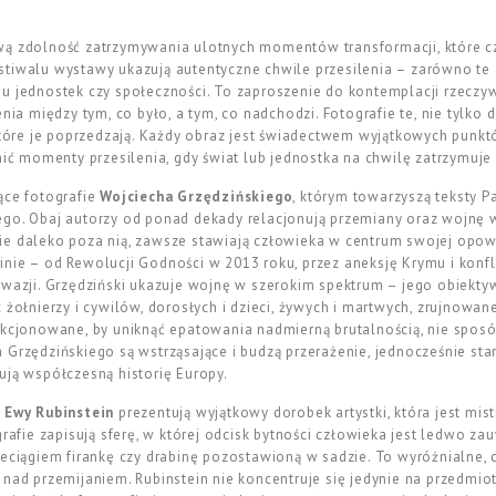
wą zdolność zatrzymywania ulotnych momentów transformacji, które c
tiwalu wystawy ukazują autentyczne chwile przesilenia – zarówno te zw
u jednostek czy społeczności. To zaproszenie do kontemplacji rzeczy
 między tym, co było, a tym, co nadchodzi. Fotografie te, nie tylko
 które je poprzedzają. Każdy obraz jest świadectwem wyjątkowych punkt
nić momenty przesilenia, gdy świat lub jednostka na chwilę zatrzymuje 
ące fotografie
Wojciecha Grzędzińskiego
, którym towarzyszą teksty P
ego. Obaj autorzy od ponad dekady relacjonują przemiany oraz wojnę
 życie daleko poza nią, zawsze stawiają człowieka w centrum swojej op
nie – od Rewolucji Godności w 2013 roku, przez aneksję Krymu i konfl
nwazji. Grzędziński ukazuje wojnę w szerokim spektrum – jego obiekty
ując żołnierzy i cywilów, dorosłych i dzieci, żywych i martwych, zrujnowa
lekcjonowane, by uniknąć epatowania nadmierną brutalnością, nie spo
 Grzędzińskiego są wstrząsające i budzą przerażenie, jednocześnie sta
ują współczesną historię Europy.
0
Ewy Rubinstein
prezentują wyjątkowy dorobek artystki, która jest mis
grafie zapisują sferę, w której odcisk bytności człowieka jest ledwo z
zeciągiem firankę czy drabinę pozostawioną w sadzie. To wyróżnialne, 
 nad przemijaniem. Rubinstein nie koncentruje się jedynie na przedmio