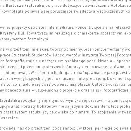
nia
Bartosza Frątczaka
, po prace dotyczące doświadczenia Holokaust
. Równolegle pojawiają się poruszające świadectwa współczesnych ko
nież projekty osobiste i intermedialne, koncentrujące się na relacjach
y
Krystyny Dul
. Towarzyszą im realizacje o charakterze społecznym, ek
 eksperymentem formalnym.
ana w przestrzeni miejskiej, tworzy odmienny, lecz komplementarny 
ią prace Studentek, Studentów i Absolwentów Instytutu Twórczej Fotografi
ch fotografia staje się narzędziem osobistego poszukiwania – sposob
wykluczenia i przemian społecznych. Autorzy kierują uwagę zarówno ku 
entrum uwagi. W ich pracach „druga strona” ujawnia się jako przestrz
wiadczeń wymykających się jednoznacznym interpretacjom. Dokument spla
 na to, co znajduje się poza powierzchnią obrazu. Całość tworzy różn
 konceptualne – uzupełnioną o projekcje oraz książki fotograficzne i
Nabrdalika
spotykamy się z tym, co wymyka się czasowi – z pamięcią 
 upływu lat. Portrety bohaterów nie są jedynie dokumentem, lecz pró
dyś przez system redukujący człowieka do numeru. To spojrzenie w twar
dwracalne.
prowadzi nas do przestrzeni codzienności, w której pęknięcie pojawia s