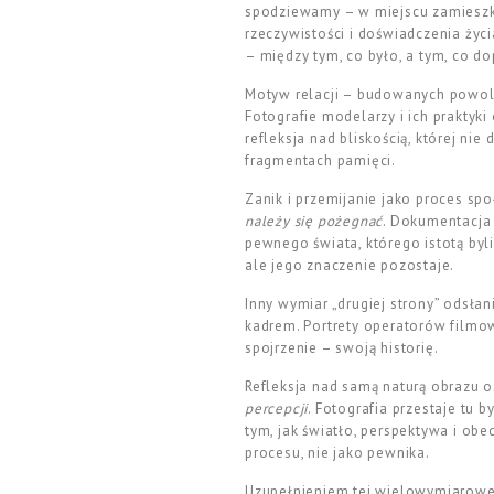
spodziewamy – w miejscu zamieszkan
rzeczywistości i doświadczenia życ
– między tym, co było, a tym, co do
Motyw relacji – budowanych powoli
Fotografie modelarzy i ich praktyk
refleksja nad bliskością, której nie
fragmentach pamięci.
Zanik i przemijanie jako proces spo
należy się pożegnać
. Dokumentacja 
pewnego świata, którego istotą byli
ale jego znaczenie pozostaje.
Inny wymiar „drugiej strony” odsłan
kadrem. Portrety operatorów filmo
spojrzenie – swoją historię.
Refleksja nad samą naturą obrazu 
percepcji
. Fotografia przestaje tu
tym, jak światło, perspektywa i ob
procesu, nie jako pewnika.
Uzupełnieniem tej wielowymiarowej