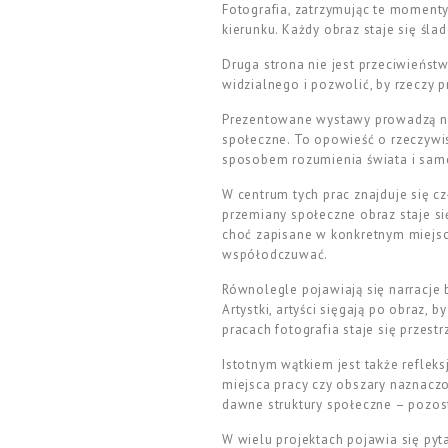
Fotografia, zatrzymując te momenty
kierunku. Każdy obraz staje się śl
Druga strona nie jest przeciwieńst
widzialnego i pozwolić, by rzeczy 
Prezentowane wystawy prowadzą nas 
społeczne. To opowieść o rzeczywist
sposobem rozumienia świata i same
W centrum tych prac znajduje się c
przemiany społeczne obraz staje si
choć zapisane w konkretnym miejscu
współodczuwać.
Równolegle pojawiają się narracje b
Artystki, artyści sięgają po obraz,
pracach fotografia staje się przest
Istotnym wątkiem jest także reflek
miejsca pracy czy obszary naznaczo
dawne struktury społeczne – pozost
W wielu projektach pojawia się pyta