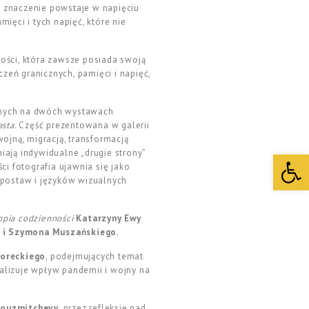
ie znaczenie powstaje w napięciu
ięci i tych napięć, które nie
ości, która zawsze posiada swoją
zeń granicznych, pamięci i napięć,
anych na dwóch wystawach
asta
.
Część prezentowana w galerii
ojną, migracją, transformacją
niają indywidualne „drugie strony”
Open 
ści fotografia ujawnia się jako
ć postaw i języków wizualnych
opia codzienności
Katarzyny Ewy
a i Szymona Muszańskiego
.
oreckiego
, podejmujących temat
alizuje wpływ pandemii i wojny na
Kouzmitchevy
, przez refleksję nad