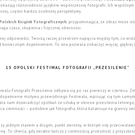
pokazują różnorodność języków współczesnej fotografii. Ich wspólny
nej, często bardzo osobistej perspektywy.
Polskich Książek Fotograficznych
, przypominająca, że obraz może ist
maga czasu, skupienia i fizycznej obecności.
ej odpowiedzi. Tworzą raczej przestrzeń napięcia między tym, co widzi
est koniecznym dopełnieniem. To ona pozwala zobaczyć więcej, głębiej i
15 OPOLSKI FESTIWAL FOTOGRAFII „PRZESILENIE”
iwalu Fotografii
Przesilenie
odbywa się po raz pierwszy w czerwcu. Zm
dopełnienie motywu przewodniego Festiwalu, wpisując się tym samym 
la nam doświadczyć spotkań ze sztuką w okresie przesilenia letniego, 
 ciemności – podobnie jak fotografia, która balansuje na granicy świa
dzy jednym stanem a drugim, punkt zwrotny, w którym siły przeciwstaw
nę. To chwila, gdy światło tańczy z ciemnością, przeszłość z przyszłośc