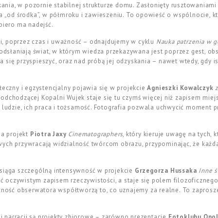
ia, w pozornie stabilnej strukturze domu. Zasłonięty rusztowaniami b
ia „od środka”, w półmroku i zawieszeniu. To opowieść o wspólnocie, kt
piero ma nadejść.
, poprzez czas i uważność – odnajdujemy w cyklu
Nauka patrzenia w g
i odsłaniają świat, w którym wiedza przekazywana jest poprzez gest, ob
 da się przyspieszyć, oraz nad próbą jej odzyskania – nawet wtedy, gdy is
łeczny i egzystencjalny pojawia się w projekcie
Agnieszki Kowalczyk
odchodzącej Kopalni Wujek staje się tu czymś więcej niż zapisem mie
 ludzie, ich praca i tożsamość. Fotografia pozwala uchwycić moment pr
ia projekt
Piotra Jaxy
Cinematographers
, który kieruje uwagę na tych,
wych przywracają widzialność twórcom obrazu, przypominając, że każd
osiąga szczególną intensywność w projekcie
Grzegorza Hussaka
Inne ś
 być oczywistym zapisem rzeczywistości, a staje się polem filozoficzn
ecność obserwatora współtworzą to, co uznajemy za realne. To zapros
 narracji są projekty zbiorowe – zarówno prezentacje
Fotoklubu Opo