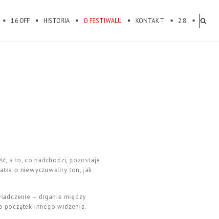
16 OFF
HISTORIA
O FESTIWALU
KONTAKT
2.8
ść, a to, co nadchodzi, pozostaje
iatła o niewyczuwalny ton, jak
świadczenie – drganie między
ko początek innego widzenia.