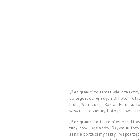
„Bez granic” to temat wieloznaczn
do tegorocznej edycji OFFoto. Polsc
Indie, Wenezuela, Rosja i Francja. 
w świat codzienny. Fotografowie rz
„Bez granic” to także równe traktow
tubylców i sąsiadów. Ożywa tu foto
sensie porzucamy fakty i współrzęd