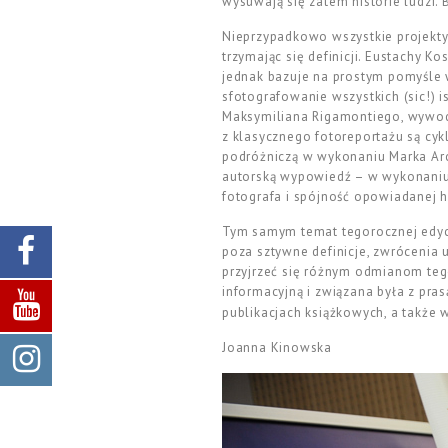
wysuwają się zatem historie ludzi. 
Nieprzypadkowo wszystkie projekty
trzymając się definicji. Eustachy 
jednak bazuje na prostym pomyśle 
sfotografowanie wszystkich (sic!) i
Maksymiliana Rigamontiego, wywodz
z klasycznego fotoreportażu są cy
podróżniczą w wykonaniu Marka Arc
autorską wypowiedź – w wykonaniu P
fotografa i spójność opowiadanej hi
Tym samym temat tegorocznej edycj
poza sztywne definicje, zwrócenia u
przyjrzeć się różnym odmianom tego
informacyjną i związana była z pra
publikacjach książkowych, a także 
Joanna Kinowska