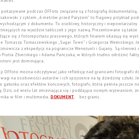
Bezkres.
 pokazywane podczas OFFoto związane są z fotografią dokumentalną, m
Kossakowski z cyklem „6 metrów przed Paryżem” to flagowy przykład pod
wychodzącym z dokumentu. To osobliwy, historyczny i niepowtarzalny 
stniejących na wjeździe tabliczek z jego nazwą. Prezentowane są także
ące się z fotoreportażu prasowego, których finałem okazują się wyst
kle Tomasza Tomaszewskiego „Sugar Town” i Grzegorza Wełnickiego. Jes
imowicza z ekspedycji na pogranicze Wenezueli i Gujany. Są również 
iotra Zbierskiego i Adama Pańczuka, w których trudno odróżnić fakty
storii jest dominująca.
i OFFoto można odczytywać jako refleksję nad granicami fotografii d
wagi na osobowości autorów i ich spojrzenie na tę dziedzinę sztuki. J
 gatunku oraz efektów końcowych, fotografii, która pełniła jeszcze n
są. Dziś, od wielu lat zmieniająca się i poddająca nowym wyzwaniom, z
wnika w film i multimedia.
DOKUMENT
bez granic.