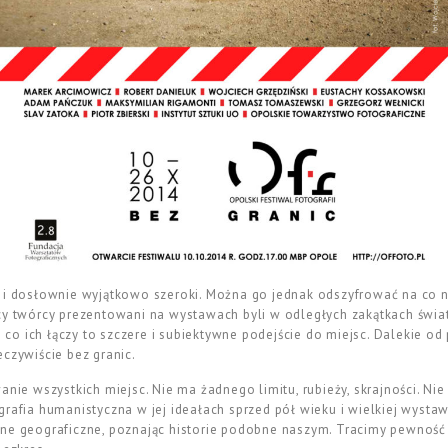
y i dosłownie wyjątkowo szeroki. Można go jednak odszyfrować na co n
y twórcy prezentowani na wystawach byli w odległych zakątkach świata:
To co ich łączy to szczere i subiektywne podejście do miejsc. Dalekie 
eczywiście bez granic.
anie wszystkich miejsc. Nie ma żadnego limitu, rubieży, skrajności. Nie
grafia humanistyczna w jej ideałach sprzed pół wieku i wielkiej wyst
ne geograficzne, poznając historie podobne naszym. Tracimy pewność c