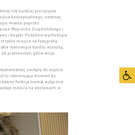
niej lub bardziej precyzyjnie
ejścia konceptualnego, niemniej
opis miasta, poprzez
 prace Wojciecha Grzędzińskiego i
awy i książki. Podobnie wychodzące
t także miejsce na fotografię
cykle stanowiące bardzo wyraźną,
 od przetworzeń, gdzie wizja
Open 
okumentalnej, zachętę do wyjścia
est to interesujący moment by
iedawno funkcję niemal wyłącznie
najduje miejsca na wystawach, w