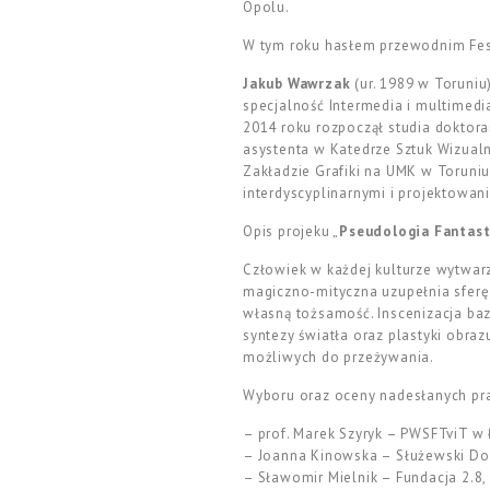
Opolu.
W tym roku hasłem przewodnim Fes
Jakub Wawrzak
(ur. 1989 w Toruni
specjalność Intermedia i multimedi
2014 roku rozpoczął studia doktor
asystenta w Katedrze Sztuk Wizual
Zakładzie Grafiki na UMK w Toruniu.
interdyscyplinarnymi i projektowan
Opis projeku „
Pseudologia Fantast
Człowiek w każdej kulturze wytwarza
magiczno-mityczna uzupełnia sferę
własną tożsamość. Inscenizacja baz
syntezy światła oraz plastyki obrazu
możliwych do przeżywania.
Wyboru oraz oceny nadesłanych pra
– prof. Marek Szyryk – PWSFTviT w 
– Joanna Kinowska – Służewski Do
– Sławomir Mielnik – Fundacja 2.8,