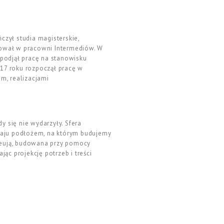
czył studia magisterskie,
zował w pracowni Intermediów. W
 podjął pracę na stanowisku
17 roku rozpoczął pracę w
em, realizacjami
y się nie wydarzyły. Sfera
zaju podłożem, na którym budujemy
kreują, budowana przy pomocy
jąc projekcję potrzeb i treści