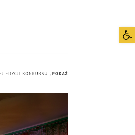
Open 
J EDYCJI KONKURSU
„POKAŻ