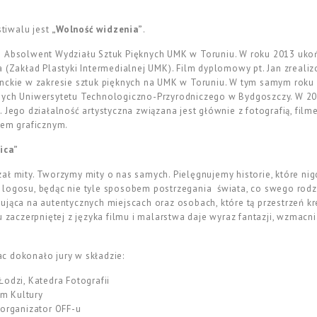
tiwalu jest
„Wolność widzenia”
.
u) Absolwent Wydziału Sztuk Pięknych UMK w Toruniu. W roku 2013 ukoń
a (Zakład Plastyki Intermedialnej UMK). Film dyplomowy pt.
Jan
zreali
anckie w zakresie sztuk pięknych na UMK w Toruniu. W tym samym roku
nych Uniwersytetu Technologiczno-Przyrodniczego w Bydgoszczy. W 20
 Jego działalność artystyczna związana jest głównie z fotografią, film
iem graficznym.
ica”
ł mity. Tworzymy mity o nas samych. Pielęgnujemy historie, które nigd
 logosu, będąc nie tyle sposobem postrzegania
świata, co swego rod
ująca na autentycznych miejscach oraz osobach, które tą przestrzeń 
 zaczerpniętej z języka filmu i malarstwa daje wyraz fantazji, wzmacnia
c dokonało jury w składzie:
Łodzi, Katedra Fotografii
m Kultury
 organizator OFF-u