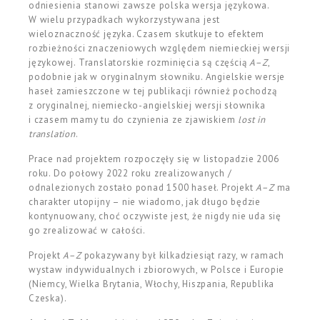
odniesienia stanowi zawsze polska wersja językowa.
W wielu przypadkach wykorzystywana jest
wieloznaczność języka. Czasem skutkuje to efektem
rozbieżności znaczeniowych względem niemieckiej wersji
językowej. Translatorskie rozminięcia są częścią
A–Z
,
podobnie jak w oryginalnym słowniku. Angielskie wersje
haseł zamieszczone w tej publikacji również pochodzą
z oryginalnej, niemiecko-angielskiej wersji słownika
i czasem mamy tu do czynienia ze zjawiskiem
lost in
translation
.
Prace nad projektem rozpoczęły się w listopadzie 2006
roku. Do połowy 2022 roku zrealizowanych /
odnalezionych zostało ponad 1500 haseł. Projekt
A–Z
ma
charakter utopijny – nie wiadomo, jak długo będzie
kontynuowany, choć oczywiste jest, że nigdy nie uda się
go zrealizować w całości.
Projekt
A–Z
pokazywany był kilkadziesiąt razy, w ramach
wystaw indywidualnych i zbiorowych, w Polsce i Europie
(Niemcy, Wielka Brytania, Włochy, Hiszpania, Republika
Czeska).