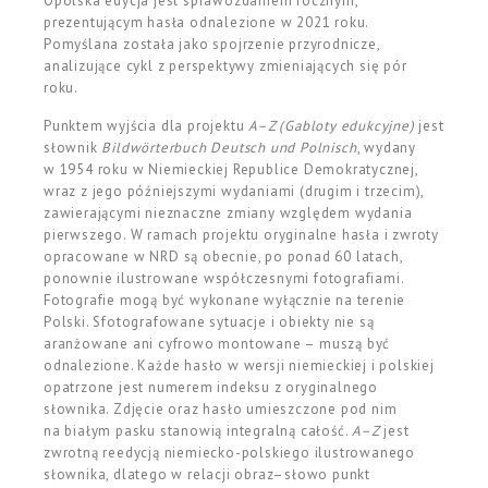
Opolska edycja jest sprawozdaniem rocznym,
prezentującym hasła odnalezione w 2021 roku.
Pomyślana została jako spojrzenie przyrodnicze,
analizujące cykl z perspektywy zmieniających się pór
roku.
Punktem wyjścia dla projektu
A–Z (Gabloty edukcyjne)
jest
słownik
Bildw
ö
rterbuch Deutsch und Polnisch
, wydany
w 1954 roku w Niemieckiej Republice Demokra­tycznej,
wraz z jego późniejszymi wydaniami (drugim i trzecim),
zawierającymi nieznaczne zmiany względem wydania
pierwszego. W ramach projektu oryginalne hasła i zwroty
opracowane w NRD są obecnie, po ponad 60 latach,
ponownie ilustrowane współczesnymi fotografiami.
Fotografie mogą być wykonane wyłącznie na terenie
Polski. Sfotografowane sytuacje i obiekty nie są
aranżowane ani cyfrowo montowane – muszą być
odnalezione. Każde hasło w wersji niemieckiej i polskiej
opatrzone jest numerem indeksu z oryginalnego
słownika. Zdjęcie oraz hasło umieszczone pod nim
na białym pasku stanowią integralną całość.
A–Z
jest
zwrotną reedycją niemiecko-polskiego ilustrowanego
słownika, dlatego w relacji obraz–słowo punkt