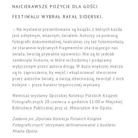
NAJCIEKAWSZE POZYCJE DLA GOŚCI
FESTIWALU WYBRAŁ RAFAŁ SIDERSKI.
– Na wystawie prezentowane są̨ książki, z których każda
jest odrębnym, własnym, światem. Autorzy za pomocą̨
fotografii dokumentalnej, teatralnej czy też fotomontaży,
ze starannie wybranych fragmentów otaczającego nas
świata, tworzą̨ prywatne opowieści. Nie są̨ to jednak
zamknięte historie, w które wchodzimy i podążamy
wytyczonym przez autora drogą. W dużo większej mierze
są̨ to zaproszenia, by wejść́ i eksplorować́ stworzone
przez autorów światy, a swoją obecnością̨, tworzyć́ z nich
kolejne – pisze kurator tegorocznej wystawy.
Wernisaż wystawy Opolskiej Kolekcji Polskich Książek
Fotograficznych 28 czerwca o godzinie 11:00 w Miejskiej
Bibliotece Publicznej przy ul. Minorytów 4 w Opolu.
Zadanie pn. „Opolska Kolekcja Polskich Książek
Fotograficznych” otrzymało dofinansowanie z budżetu
Miasta Opola.