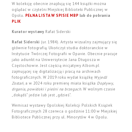
W kolekcję obecnie znajdują się 144 książki można
oglądać w czytelni Miejskiej Biblioteki Publicznej w
Opolu.
PEŁNA LISTA W SPISIE MBP
lub do pobrania
PLIK
Kurator wystawy
Rafał Siderski
Rafał Siderski
(ur. 1984). Artysta wizualny zajmujący się
głównie fotografią. Ukończył studia doktoranckie w
Instytucie Twórczej Fotografii w Opavie. Obecnie pracuje
jako adiunkt na Uniwersytecie Jana Długosza w
Częstochowie. Jest częścią inicjatywy Albom.pl
zajmującej się digitalizacją i pracą na archiwach
fotograficznych. W 2019 roku wydał książkę
Wyjedź
Zostań
, a w 2024 roku premierę miała książka
Dopływy,
drgania, powidoki i pieśni na brzegach
. W wolnym czasie
„dokądś” jedzie lub jest „gdzieś”.
Wernisaż wystawy Opolskiej Kolekcji Polskich Książek
Fotograficznych 28 czerwca o godzinie 11:00 w Miejskiej
Bibliotece Publicznej przy ul. Minorytów 4 w Opolu.