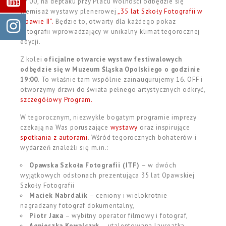
17:00, na deptaku przy Placu Wolności odbędzie się
wernisaż wystawy plenerowej
„35 lat Szkoły Fotografii w
Opawie II”.
Będzie to, otwarty dla każdego pokaz
fotografii wprowadzający w unikalny klimat tegorocznej
edycji.
Z kolei
oficjalne otwarcie wystaw festiwalowych
odbędzie się w Muzeum Śląska Opolskiego o godzinie
19:00
. To właśnie tam wspólnie zainaugurujemy 16. OFF i
otworzymy drzwi do świata pełnego artystycznych odkryć,
szczegółowy Program.
W tegorocznym, niezwykle bogatym programie imprezy
czekają na Was poruszające
wystawy
oraz inspirujące
spotkania z autorami
. Wśród tegorocznych bohaterów i
wydarzeń znaleźli się m.in.:
Opawska Szkoła Fotografii (ITF)
– w dwóch
wyjątkowych odsłonach prezentująca
35 lat Opawskiej
Szkoły Fotografii
Maciek Nabrdalik
– ceniony i wielokrotnie
nagradzany fotograf dokumentalny,
Piotr Jaxa
– wybitny operator filmowy i fotograf,
Agnieszka Kowalczyk
– utalentowana laureatka