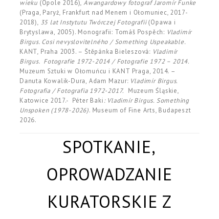
wieku
(Opole 2016),
Awangardowy fotograf Jaromír Funke
(Praga, Paryż, Frankfurt nad Menem i Ołomuniec, 2017-
2018),
35 lat Instytutu Twórczej Fotografii
(Opawa i
Brytyslawa, 2005). Monografii: Tomáš Pospěch:
Vladimír
Birgus. Cosi nevyslovitelného / Something Uspeakable.
KANT, Praha 2003. – Štěpánka Bieleszová:
Vladimír
Birgus. Fotografie 1972-2014 / Fotografie 1972 – 2014.
Muzeum Sztuki w Ołomuńcu i KANT Praga, 2014. –
Danuta Kowalik-Dura, Adam Mazur:
Vladimír Birgus.
Fotografia / Fotografia 1972-2017.
Muzeum Śląskie,
Katowice 2017.- Péter Baki
: Vladimír Birgus. Something
Unspoken (1978-2026)
. Museum of Fine Arts, Budapeszt
2026.
SPOTKANIE,
OPROWADZANIE
KURATORSKIE Z