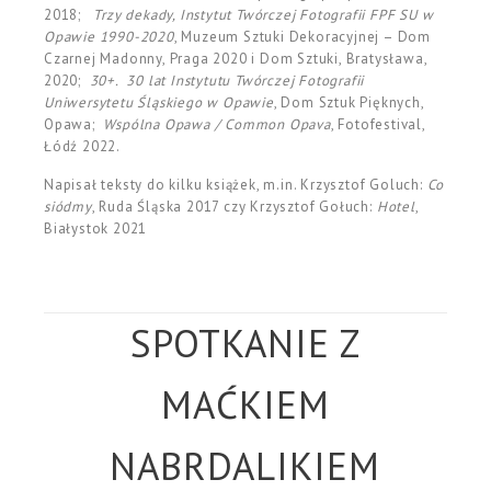
2018;
Trzy dekady, Instytut Twórczej Fotografii FPF SU w
Opawie 1990-2020
, Muzeum Sztuki Dekoracyjnej – Dom
Czarnej Madonny, Praga 2020 i Dom Sztuki, Bratysława,
2020;
30+. 30 lat Instytutu Twórczej Fotografii
Uniwersytetu Śląskiego w Opawie
, Dom Sztuk Pięknych,
Opawa;
Wspólna Opawa / Common Opava
, Fotofestival,
Łódź 2022.
Napisał teksty do kilku książek, m.in. Krzysztof Goluch:
Co
siódmy
, Ruda Śląska 2017 czy Krzysztof Gołuch:
Hotel
,
Białystok 2021
SPOTKANIE Z
MAĆKIEM
NABRDALIKIEM