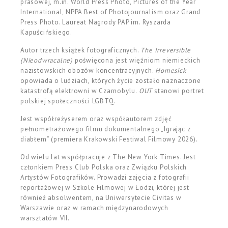
prasowej, m.in. World Press Photo, Pictures of the Year
International, NPPA Best of Photojournalism oraz Grand
Press Photo. Laureat Nagrody PAP im. Ryszarda
Kapuścińskiego.
Autor trzech książek fotograficznych.
The Irreversible
(Nieodwracalne)
poświęcona jest więźniom niemieckich
nazistowskich oboz
ó
w koncentracyjnych.
Homesick
opowiada o ludziach, kt
ó
rych życie zostało naznaczone
katastrofą elektrowni w Czarnobylu.
OUT
stanowi portret
polskiej społeczności LGBTQ.
Jest współreżyserem oraz współautorem zdjęć
peł
nometra
żowego filmu dokumentalnego „Igrając z
diabłem” (premiera Krakowski Festiwal Filmowy 2026).
Od wielu lat współpracuje z The New York Times. Jest
członkiem Press Club Polska oraz Związku Polskich
Artyst
ó
w Fotografik
ó
w. Prowadzi zajęcia z fotografii
reportażowej w Szkole Filmowej w Łodzi, której jest
również absolwentem, na Uniwersytecie Civitas w
Warszawie oraz w ramach międzynarodowych
warsztat
ó
w VII.