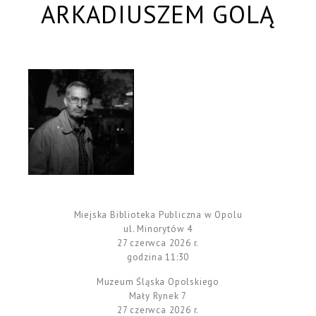
ARKADIUSZEM GOLĄ
Miejska Biblioteka Publiczna w Opolu
ul. Minorytów 4
27 czerwca 2026 r.
godzina 11:30
Muzeum Śląska Opolskiego
Mały Rynek 7
27 czerwca 2026 r.