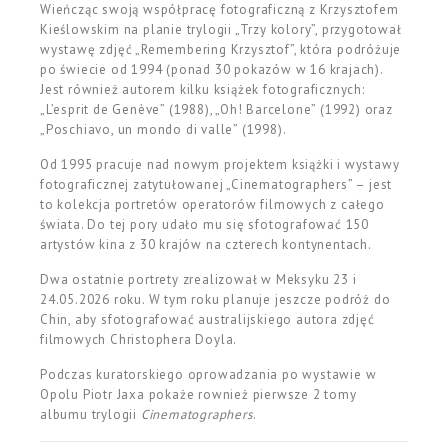
Wieńcząc swoją współpracę fotograficzną z Krzysztofem
Kieślowskim na planie trylogii „Trzy kolory”, przygotował
wystawę zdjęć „Remembering Krzysztof”, która podróżuje
po świecie od 1994 (ponad 30 pokazów w 16 krajach).
Jest również autorem kilku książek fotograficznych:
„L’esprit de Genève” (1988), „Oh! Barcelone” (1992) oraz
„Poschiavo, un mondo di valle” (1998).
Od 1995 pracuje nad nowym projektem książki i wystawy
fotograficznej zatytułowanej „Cinematographers” – jest
to kolekcja portretów operatorów filmowych z całego
świata. Do tej pory udało mu się sfotografować 150
artystów kina z 30 krajów na czterech kontynentach.
Dwa ostatnie portrety zrealizował w Meksyku 23 i
24.05.2026 roku. W tym roku planuje jeszcze podróż do
Chin, aby sfotografować australijskiego autora zdjęć
filmowych Christophera Doyla.
Podczas kuratorskiego oprowadzania po wystawie w
Opolu Piotr Jaxa pokaże rownież pierwsze 2 tomy
albumu trylogii
Cinematographers
.