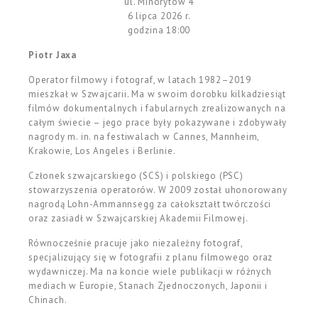
ul. Minorytów 4
6 lipca 2026 r.
godzina 18:00
Piotr Jaxa
Operator filmowy i fotograf, w latach 1982–2019
mieszkał w Szwajcarii. Ma w swoim dorobku kilkadziesiąt
filmów dokumentalnych i fabularnych zrealizowanych na
całym świecie – jego prace były pokazywane i zdobywały
nagrody m. in. na festiwalach w Cannes, Mannheim,
Krakowie, Los Angeles i Berlinie.
Członek szwajcarskiego (SCS) i polskiego (PSC)
stowarzyszenia operatorów. W 2009 został uhonorowany
nagrodą Lohn-Ammannsegg za całokształt twórczości
oraz zasiadł w Szwajcarskiej Akademii Filmowej.
Równocześnie pracuje jako niezależny fotograf,
specjalizujący się w fotografii z planu filmowego oraz
wydawniczej. Ma na koncie wiele publikacji w różnych
mediach w Europie, Stanach Zjednoczonych, Japonii i
Chinach.