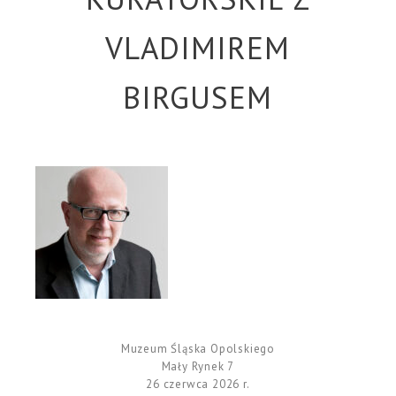
VLADIMIREM
BIRGUSEM
Muzeum Śląska Opolskiego
Mały Rynek 7
26 czerwca 2026 r.