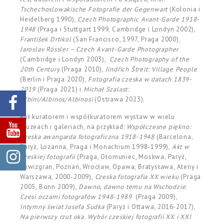
Tschechoslowakische Fotografie der Gegenwart
(Kolonia i
Heidelberg 1990),
Czech Photographic Avant-Garde 1918-
1948
(Praga i Stuttgart 1999, Cambridge i Londyn 2002),
František Drtikol
(San Francisco, 1997, Praga 2000),
Jaroslav Rössler – Czech Avant-Garde Photographer
(Cambridge i Londyn 2003),
Czech Photography of the
20th Century
(Praga 2010),
Jindřich Štreit: Village People
(Berlin i Praga 2020),
Fotografia czeska w datach 1839-
2019
(Praga 2021) i
Michał Szalast:
Albíni/Albinos/Albinosi
(Ostrawa 2023).
Był kuratorem i współkuratorem wystaw w wielu
muzeach i galeriach, na przykład:
Współczesne piękno:
Czeska awangarda fotograficzna 1918-1948
(Barcelona,
Paryż, Lozanna, Praga i Monachium 1998-1999),
Akt w
czeskiej fotografii
(Praga, Ołomuniec, Moskwa, Paryż,
Akwizgran, Poznań, Wrocław, Opawa, Bratysława, Ateny i
Warszawa, 2000-2009),
Czeska fotografia XX wieku
(Praga
2005, Bonn 2009),
Dawno, dawno temu na Wschodzie.
Czesi oczami fotografów 1948-1989
(Praga 2009),
Intymny świat Josefa Sudka
(Paryż i Ottawa, 2016-2017),
Na pierwszy rzut oka. Wybór czeskiej fotografii XX i XXI