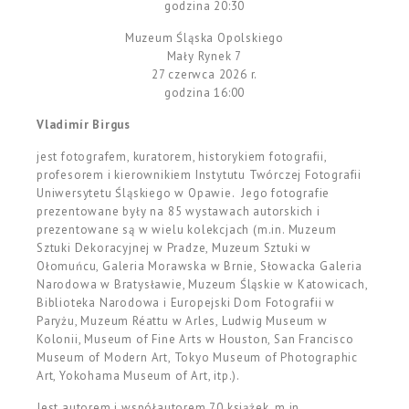
godzina 20:30
Muzeum Śląska Opolskiego
Mały Rynek 7
27 czerwca 2026 r.
godzina 16:00
Vladimír Birgus
jest fotografem, kuratorem, historykiem fotografii,
profesorem i kierownikiem Instytutu Twórczej Fotografii
Uniwersytetu Śląskiego w Opawie. Jego fotografie
prezentowane były na 85 wystawach autorskich i
prezentowane są w wielu kolekcjach (m.in. Muzeum
Sztuki Dekoracyjnej w Pradze, Muzeum Sztuki w
Ołomuńcu, Galeria Morawska w Brnie, Słowacka Galeria
Narodowa w Bratysławie, Muzeum Śląskie w Katowicach,
Biblioteka Narodowa i Europejski Dom Fotografii w
Paryżu, Muzeum Réattu w Arles, Ludwig Museum w
Kolonii, Museum of Fine Arts w Houston, San Francisco
Museum of Modern Art, Tokyo Museum of Photographic
Art, Yokohama Museum of Art, itp.).
Jest autorem i współautorem 70 książek, m.in.