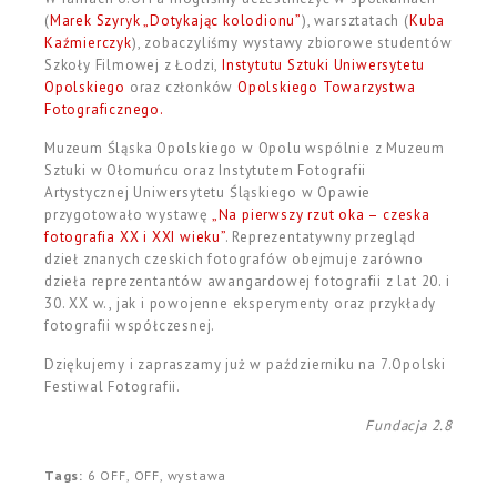
(
Marek Szyryk „Dotykając kolodionu”
), warsztatach (
Kuba
Kaźmierczyk
), zobaczyliśmy wystawy zbiorowe studentów
Szkoły Filmowej z Łodzi,
Instytutu Sztuki Uniwersytetu
Opolskiego
oraz członków
Opolskiego Towarzystwa
Fotograficznego.
Muzeum Śląska Opolskiego w Opolu wspólnie z Muzeum
Sztuki w Ołomuńcu oraz Instytutem Fotografii
Artystycznej Uniwersytetu Śląskiego w Opawie
przygotowało wystawę
„Na pierwszy rzut oka – czeska
fotografia XX i XXI wieku”
. Reprezentatywny przegląd
dzieł znanych czeskich fotografów obejmuje zarówno
dzieła reprezentantów awangardowej fotografii z lat 20. i
30. XX w., jak i powojenne eksperymenty oraz przykłady
fotografii współczesnej.
Dziękujemy i zapraszamy już w październiku na 7.Opolski
Festiwal Fotografii.
Fundacja 2.8
Tags:
6 OFF
,
OFF
,
wystawa