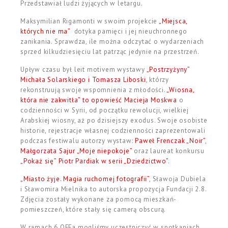
Przedstawiał ludzi żyjących w letargu.
Maksymilian Rigamonti w swoim projekcie
„Miejsca,
których nie ma”
dotyka pamięci i jej nieuchronnego
zanikania. Sprawdza, ile można odczytać o wydarzeniach
sprzed kilkudziesięciu lat patrząc jedynie na przestrzeń.
Upływ czasu był leit motivem wystawy
„Postrzyżyny”
Michała Solarskiego i Tomasza Liboski
, którzy
rekonstruują swoje wspomnienia z młodości.
„Wiosna,
która nie zakwitła” to opowieść Macieja Moskwa
o
codzienności w Syrii, od początku rewolucji, wielkiej
Arabskiej wiosny, aż po dzisiejszy exodus. Swoje osobiste
historie, rejestracje własnej codzienności zaprezentowali
podczas festiwalu autorzy wystaw:
Paweł Frenczak „Noir”
,
Małgorzata Sajur „Moje niepokoje”
oraz laureat konkursu
„Pokaż się” Piotr Pardiak w serii „Dziedzictwo”
.
„Miasto żyje. Magia ruchomej fotografii”
, Sławoja Dubiela
i Sławomira Mielnika to autorska propozycja Fundacji 2.8.
Zdjęcia zostały wykonane za pomocą mieszkań-
pomieszczeń, które stały się camerą obscurą.
W ramach 6.OFFa mogliśmy uczestniczyć w spotkaniach