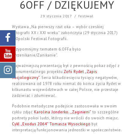
6OFF / DZIĘKUJEMY
29 stycznia 2017
/
festiwal
Wystawa „Na pierwszy rzut oka – wybór czeskiej
fotografii XX i XXI wieku” zakończyła (29 stycznia 2017)
6.Opolski Festiwal Fotografii.
Przypomnijmy: tematem 6.OFFa było
„Przenikanie/Zanikanie”.
Najważniejszą prezentacją był z pewnością pokaz zdjęć z
monumentalnego projektu
Zofii Rydet „Zapis
socjologiczny”
. Seria kilkudziesięciu tysięcy negatywów,
realizowana od 1978 roku niemal do końca życia Rydet w
kilkunastu województwach w całej Polsce, nie przestaje
zadziwiać i zdumiewać.
Podobnie metodyczne podejście zastosowała w swoim
cyklu zdjęć
Karolina Jonderko. „Zaginieni”
to szczególne
portrety pokoi ludzi, którzy nie wrócili do swoich miejsc.
Cykl „Exodus 2064” Tomasza Wysockiego
był
interpretacją funkcjonowania jednostki w społeczeństwie.